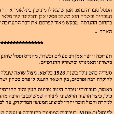
הפסל סעדיה בהט, אמן שיצא לו מוניטין בינלאומי אחרי הת
הנוכחית וכשמה
הוא משלב פסלי אבן ותבליטי קיר מלאי דמ
בתחום ההנדסה
מבקש מאוד לפרסם את דבר התערוכה 
.
האתר
***************
תערוכה זו יצר אמן רב פעלים וכשרון, מהנדס ופסל שחונן 
כישרונו האמנותי וכישוריו ההנדסיים.
להוקרה רבה ופרסים, בין השאר הוענק לו פרס בטחון ישר
כאמור, בעבודותיו ניכרת היטב טביעת העין והיד ההנדסית 
כולו, כיצד הרעיון הראשוני ליצירה שמשולב בו הרבה מהד
למקרה והכול חובר יחדיו לביצוע המעשי המדוקדק, עד ל
לפיסול
וב
-
MDF
בעבודות המוצגות בתערוכה זו נעשה שימ