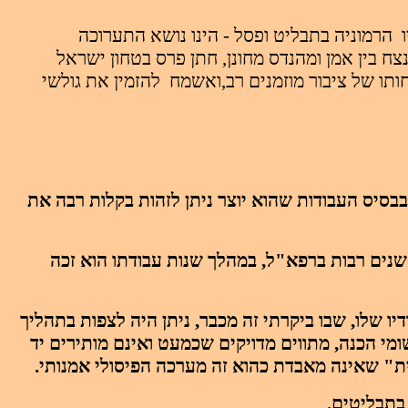
הרמוניה בתבליט ופסל - הינו נושא התערוכה
ח בין אמן ומהנדס
מחונן, חתן פרס בטחון ישראל
להזמין את גולשי
שבבסיס העבודות שהוא יוצר ניתן לזהות בקלות רבה את
19.האמן הינו מהנדס במקצועו אשר עבד שנים רבות ברפא"ל, במהלך שנות עבודתו הוא זכה
יו שלו, שבו ביקרתי זה מכבר, ניתן היה לצפות בתהליך
שומי הכנה, מתווים מדויקים שכמעט ואינם מותירים יד
ית" שאינה מאבדת כהוא זה מערכה הפיסולי אמנותי.
בתבליטים.