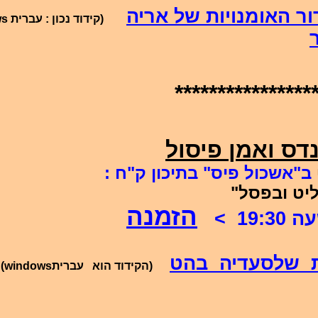
ור האומנויות של אריה
(קידוד נכון : עברית
ws
****************
דס ואמן פיסול
ב"אשכול פיס" בתיכון ק"ח :
יט ובפסל"
הזמנה
>
שלסעדיה
בהט
(הקידוד הוא
עברית
(windows