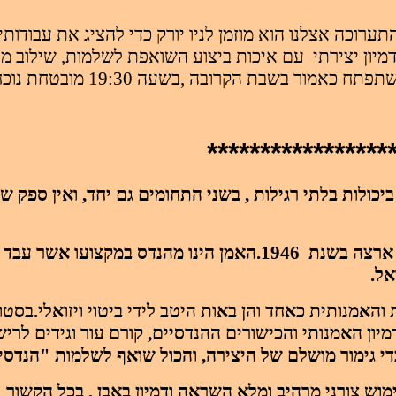
ערוכה אצלנו הוא מוזמן לניו יורק כדי להציג את עבודותיו
יון יצירתי
עם איכות ביצוע השואפת לשלמות, שילוב מנצ
שתפתח כאמור בשבת הקרובה
,
בשעה 19:30 מובטחת נוכחותו של ציבור מוזמנים רב,ואשמח
*****************
ביכולות בלתי רגילות , בשני התחומים גם יחד, ואין ספק 
סעדיה בהט נולד בשנת 1928 בליטא, ניצול שואה שעלה ארצה בשנת 46
אל.
והאמנותית כאחד והן באות היטב לידי ביטוי ויזואלי.בסטוד
מיון האמנותי והכישורים ההנדסיים, קורם עור וגידים לרי
כדי גימור מושלם של היצירה, והכול שואף לשלמות "הנדס
וש צורני מרהיב ומלא השראה ודמיון באבן , בכל הקשור